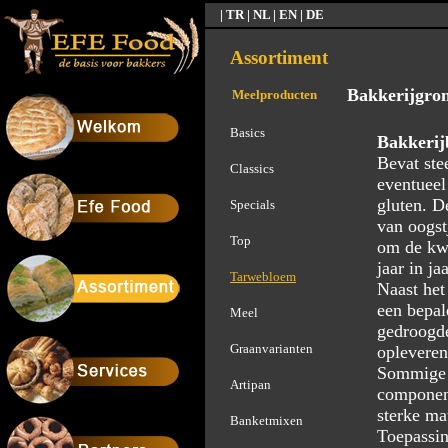
| TR | NL | EN | DE
Assortiment
Bakkerijgron
Meelproducten
Basics
Bakkerij
Bevat ste
Classics
eventueel
gluten. D
Specials
van oogst
Top
om de kwa
jaar in ja
Tarwebloem
Naast het
een bepal
Meel
gedroogd
Graanvarianten
opleveren
Sommige 
Artipan
component
sterke ma
Banketmixen
Toepassin