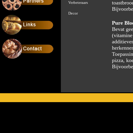
toastbrood
Verbeteraars
Bijvoorbe
Decor
Pure Bl
Bevat gee
(vitamine
additieve
herkennen
Toepassin
pizza, ko
Bijvoorbe